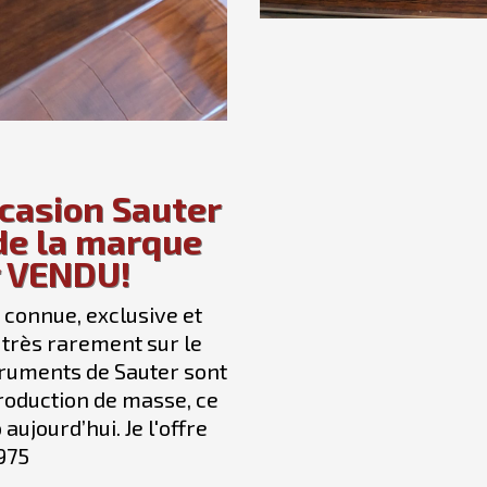
ccasion Sauter
 de la marque
r VENDU!
 connue, exclusive et
 très rarement sur le
truments de Sauter sont
production de masse, ce
aujourd’hui. Je l'offre
975