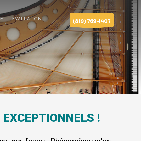
E
ÉVALUATION
(819) 769-1407
os EXCEPTIONNELS !
dans nos foyers. Phénomène qu'on