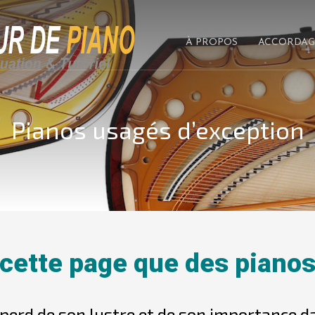
À PROPOS
ACCORDAG
Pianos usagés d’exception
 cette page que des pian
 perd de son lustre et de son importance 