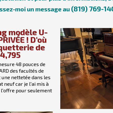
(819) 769-14
issez-moi un message au
ng modèle U-
RIVÉE ! D'où
uetterie de
$4,795
mesure 48 pouces de
ARD des facultés de
t une nettetée dans les
 neuf car je l'ai mis à
 l'offre pour seulement