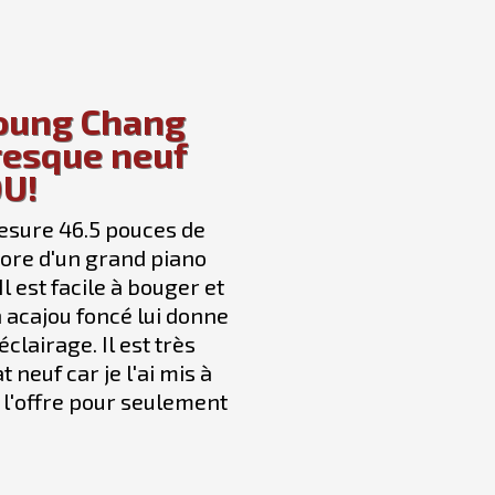
Young Chang
resque neuf
U!
esure 46.5 pouces de
nore d'un grand piano
 est facile à bouger et
n acajou foncé lui donne
clairage. Il est très
t neuf car je l'ai mis à
 l'offre pour seulement